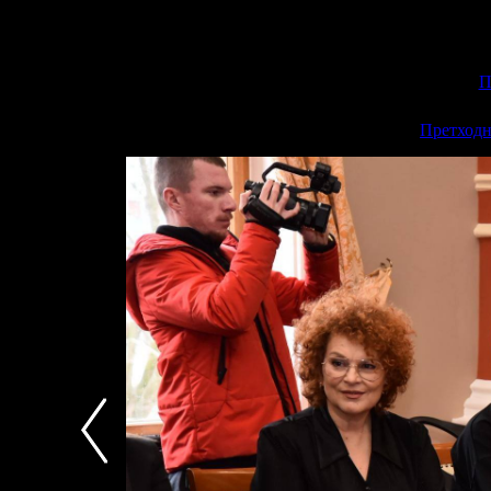
П
<<
Претходн