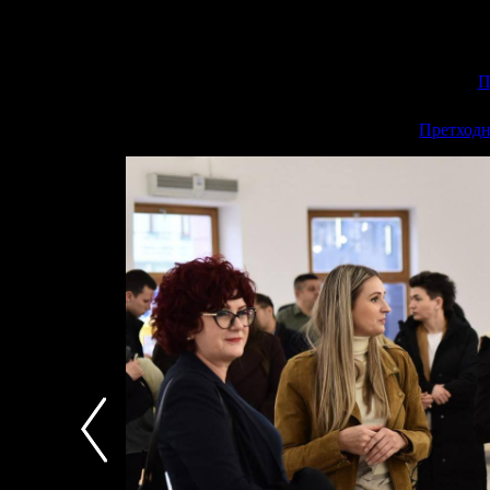
П
<<
Претходн