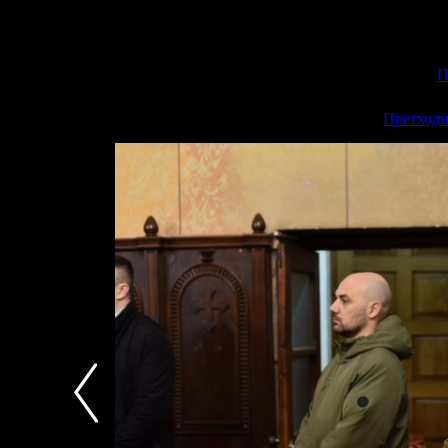
П
<<
Претходн