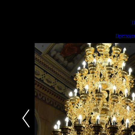
П
<<
Претходн