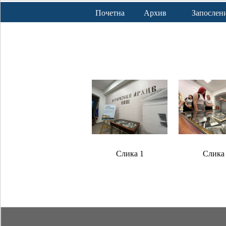
Почетна
Архив
Запослен
Слика 1
Слика