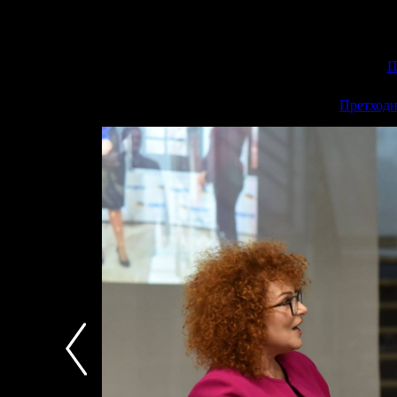
П
<<
Претходн