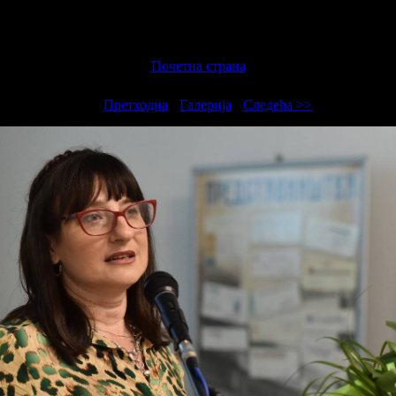
Почетна страна
<<
Претходна
-
Галерија
-
Следећа >>