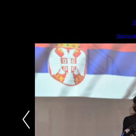
П
<<
Претходн