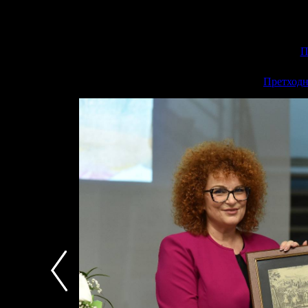
П
<<
Претходн