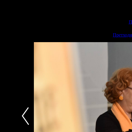
П
<<
Претходн