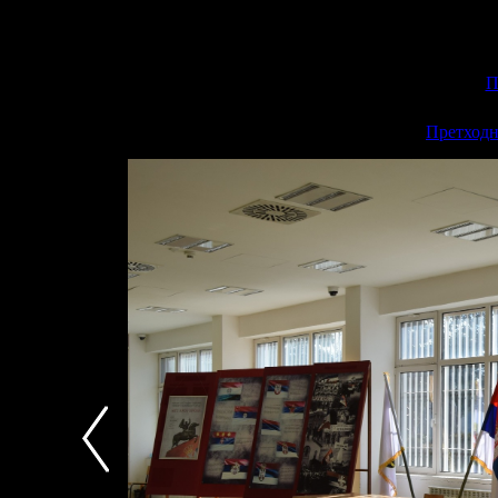
П
<<
Претходн