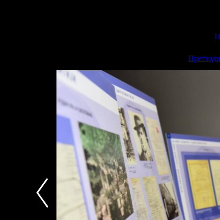
П
<<
Претходн