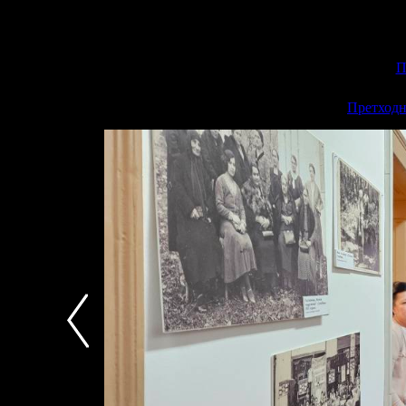
П
<<
Претходн