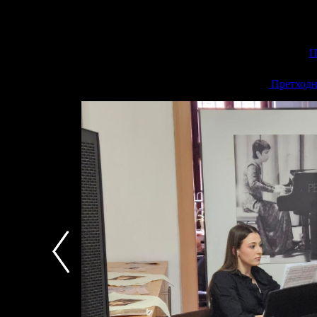
П
<<
Претходн