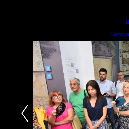
П
<<
Претходн