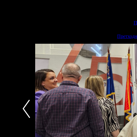
П
<<
Претходн