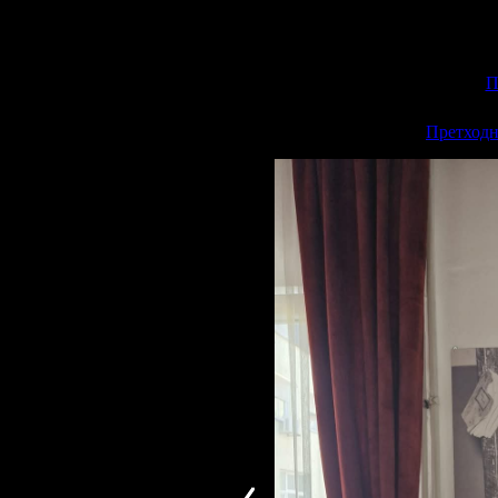
П
<<
Претходн