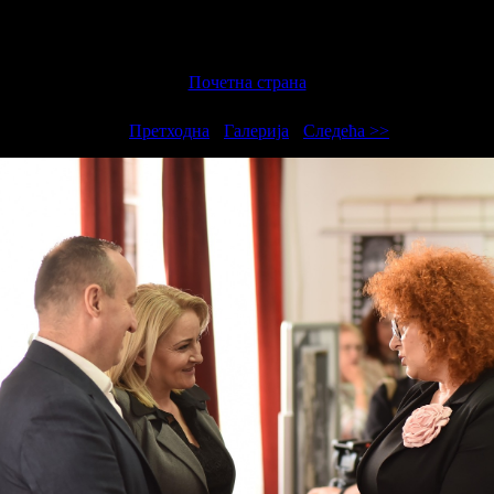
Почетна страна
<<
Претходна
-
Галерија
-
Следећа >>