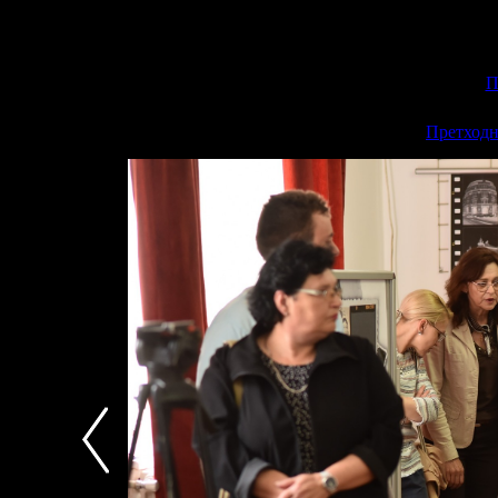
П
<<
Претходн