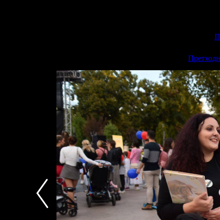
П
<<
Претходн