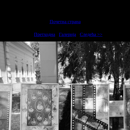
Почетна страна
<<
Претходна
-
Галерија
-
Следећа >>