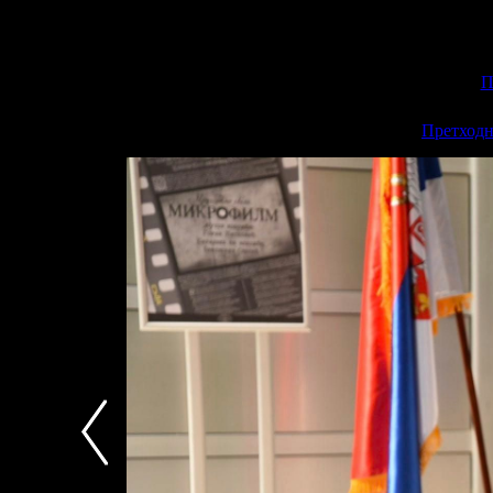
П
<<
Претходн