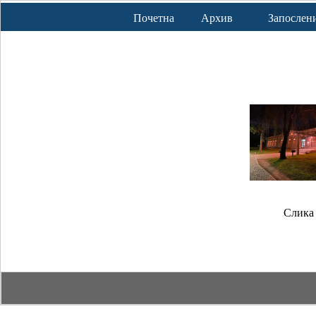
Почетна
Архив
Запослен
Слика