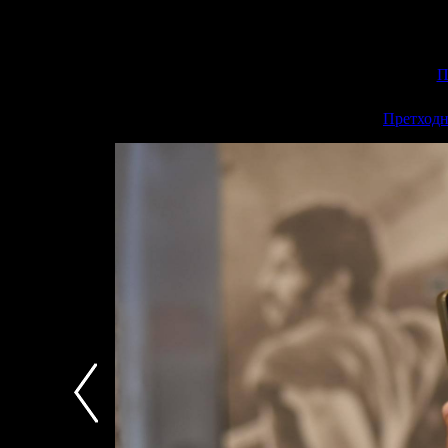
П
<<
Претходн