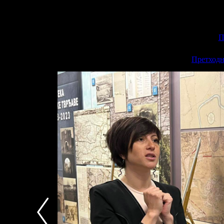
П
<<
Претходн