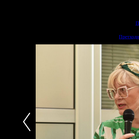
П
<<
Претходн