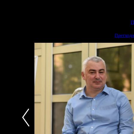
П
<<
Претходн