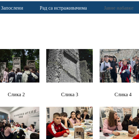
Запослени
Рад са истраживачима
Јавне набавке
Слика 2
Слика 3
Слика 4