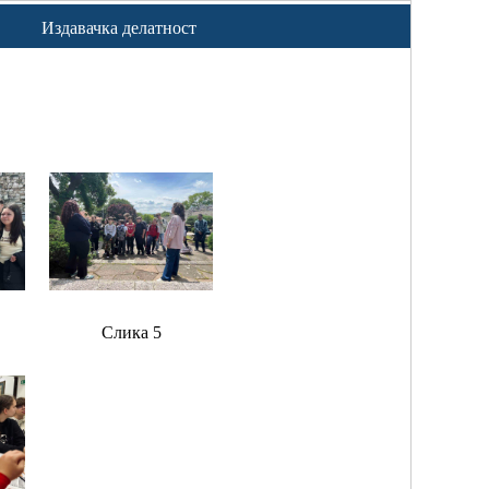
Издавачка делатност
Слика 5