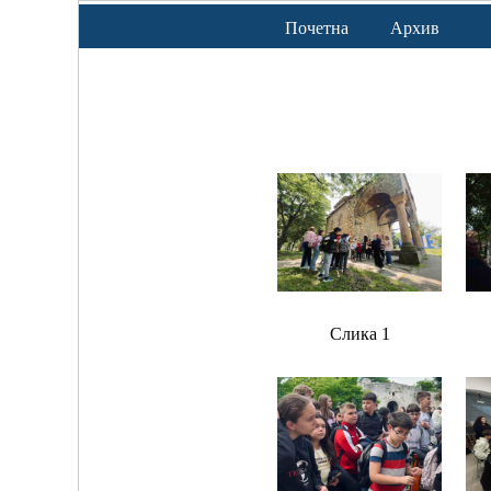
Почетна
Архив
Слика 1