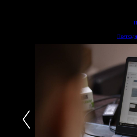
П
<<
Претходн