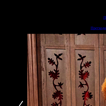
П
<<
Претходн