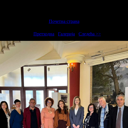
Почетна страна
<<
Претходна
-
Галерија
-
Следећа >>