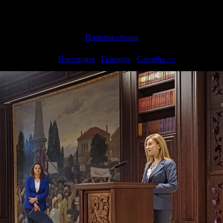
Почетна страна
<<
Претходна
-
Галерија
-
Следећа >>