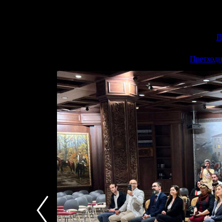
П
<<
Претходн