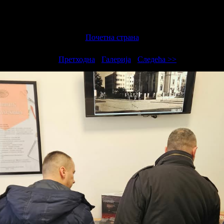
Почетна страна
<<
Претходна
-
Галерија
-
Следећа >>