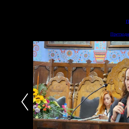
П
<<
Претходн