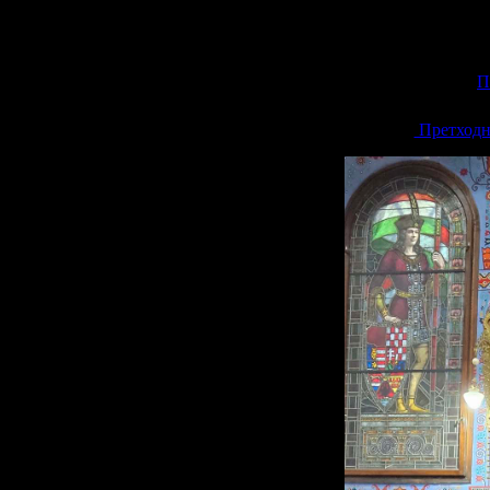
П
<<
Претходн