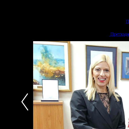
П
<<
Претходн