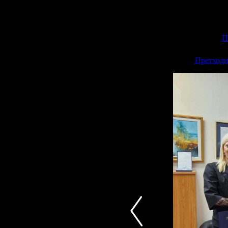
П
<<
Претходн