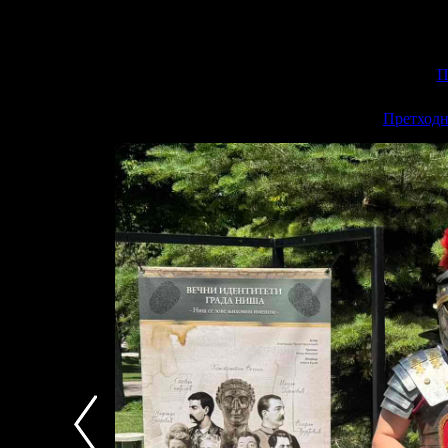
П
<<
Претходн