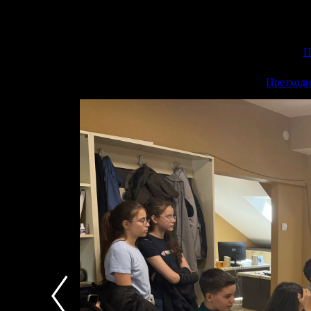
П
<<
Претходн