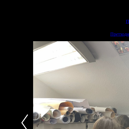
П
<<
Претходн