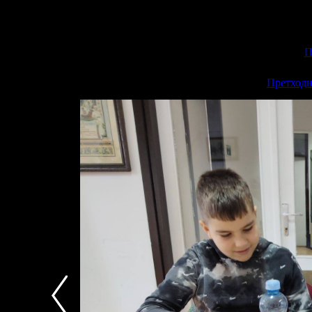
П
<<
Претходн