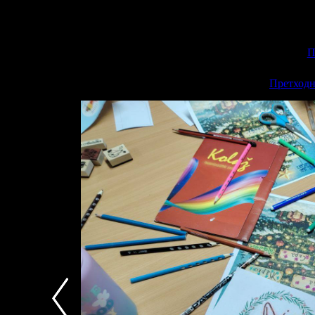
П
<<
Претходн